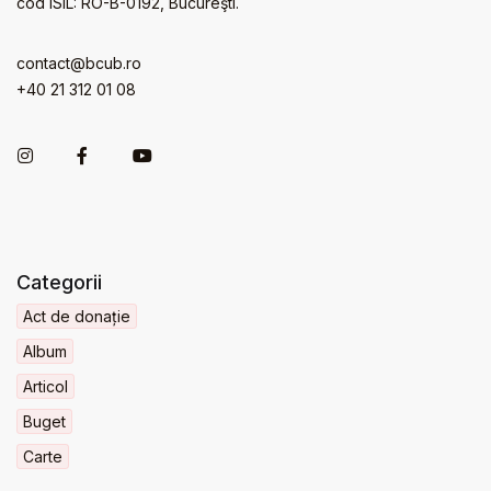
cod ISIL: RO-B-0192, Bucureşti.
contact@bcub.ro
+40 21 312 01 08
Categorii
Act de donație
Album
Articol
Buget
Carte