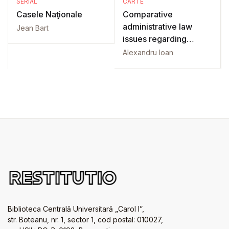
SERIAL
CARTE
Casele Naţionale
Comparative
administrative law
Jean Bart
issues regarding
central and local
Alexandru Ioan
government
Biblioteca Centrală Universitară „Carol I”,
str. Boteanu, nr. 1, sector 1, cod postal: 010027,