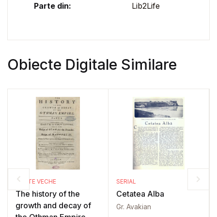
Parte din:
Lib2Life
Obiecte Digitale Similare
CARTE VECHE
SERIAL
The history of the
Cetatea Alba
growth and decay of
Gr. Avakian
the Othman Empire