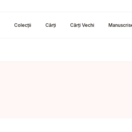
Colecții
Cărți
Cărți Vechi
Manuscris