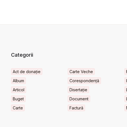
Categorii
Act de donație
Carte Veche
Album
Corespondență
Articol
Disertație
Buget
Document
Carte
Factură