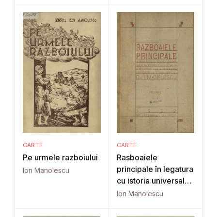
CARTE
CARTE
Pe urmele razboiului
Rasboaiele
principale în legatura
Ion Manolescu
cu istoria universala
Vol. 1
Ion Manolescu