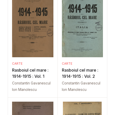
CARTE
CARTE
Rasboiul cel mare :
Rasboiul cel mare :
1914-1915 : Vol. 1
1914-1915 : Vol. 2
Constantin Gavanescul
Constantin Gavanescul
Ion Manolescu
Ion Manolescu