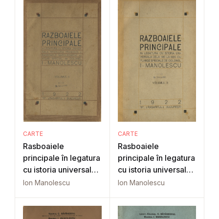
CARTE
CARTE
Rasboaiele
Rasboaiele
principale în legatura
principale în legatura
cu istoria universala
cu istoria universala
Vol. 2
Vol. 3
Ion Manolescu
Ion Manolescu