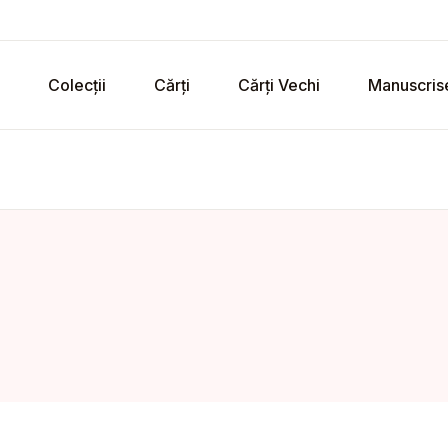
Colecții
Cărți
Cărți Vechi
Manuscris