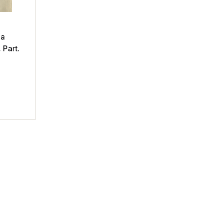
la
 Part.