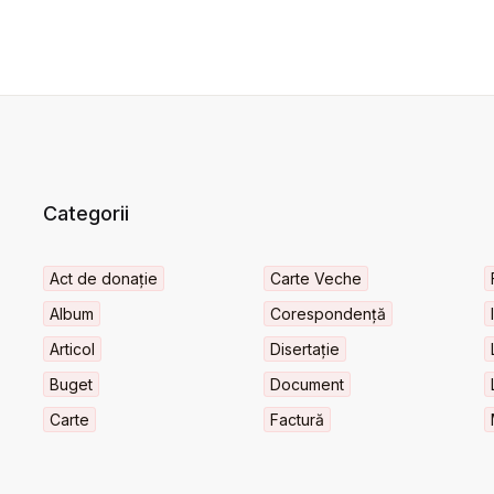
Categorii
Act de donație
Carte Veche
Album
Corespondență
Articol
Disertație
Buget
Document
Carte
Factură