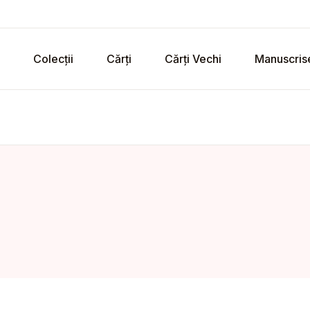
Colecții
Cărți
Cărți Vechi
Manuscris