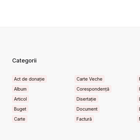
Categorii
Act de donație
Carte Veche
Album
Corespondență
Articol
Disertație
Buget
Document
Carte
Factură