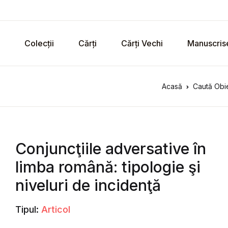
Colecții
Cărți
Cărți Vechi
Manuscris
Acasă
Caută Obie
Conjuncţiile adversative în
limba română: tipologie şi
niveluri de incidenţă
Tipul:
Articol