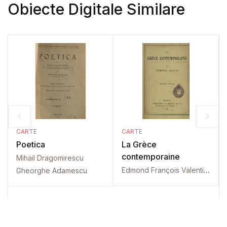
Obiecte Digitale Similare
CARTE
CARTE
Poetica
La Grèce
contemporaine
Mihail Dragomirescu
Edmond François Valentin About
Gheorghe Adamescu