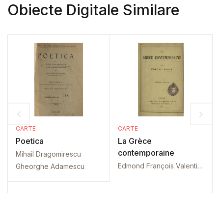
Obiecte Digitale Similare
CARTE
CARTE
Poetica
La Grèce
contemporaine
Mihail Dragomirescu
Edmond François Valentin About
Gheorghe Adamescu