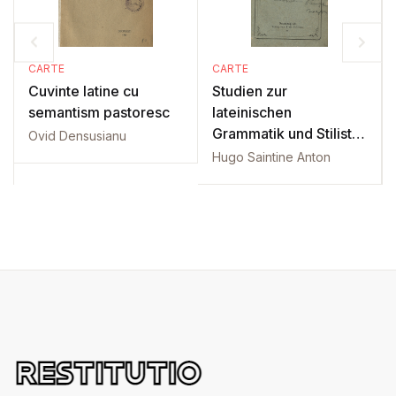
CARTE
CARTE
Cuvinte latine cu
Studien zur
semantism pastoresc
lateinischen
Grammatik und Stilistik:
Ovid Densusianu
Part 1
Hugo Saintine Anton