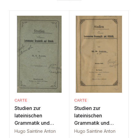
CARTE
CARTE
Studien zur
Studien zur
lateinischen
lateinischen
Grammatik und
Grammatik und
Stilistik: Part 1
Stilistik: Part 2
Hugo Saintine Anton
Hugo Saintine Anton