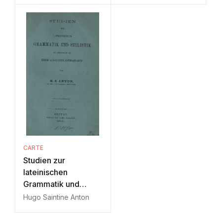
CARTE
Studien zur
lateinischen
Grammatik und
Stilistik: Part 3
Hugo Saintine Anton