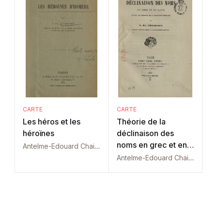
CARTE
CARTE
Les héros et les
Théorie de la
héroïnes
déclinaison des
noms en grec et en
Antelme-Edouard Chaignet
latin
Antelme-Edouard Chaignet