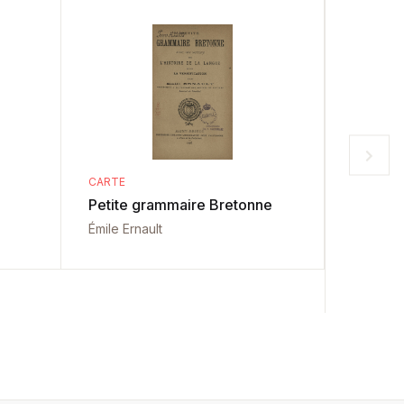
CARTE
CARTE
Petite grammaire Bretonne
Carte de
cu liter
Émile Ernault
veacuri
Alexandr