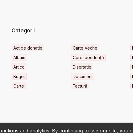
Categorii
Act de donație
Carte Veche
Album
Corespondență
Articol
Disertație
Buget
Document
Carte
Factură
nctions and analytics. By continuing to use our site, you 