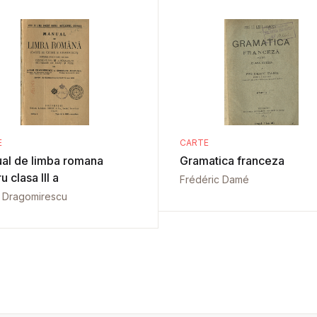
E
CARTE
al de limba romana
Gramatica franceza
u clasa III a
Frédéric Damé
l Dragomirescu