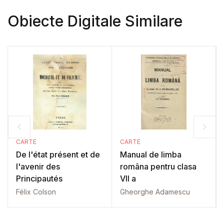
Obiecte Digitale Similare
CARTE
CARTE
De l'état présent et de
Manual de limba
l'avenir des
româna pentru clasa
Principautés
VII a
Félix Colson
Gheorghe Adamescu