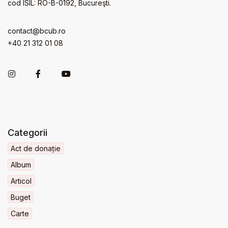
cod ISIL: RO-B-0192, Bucureşti.
contact@bcub.ro
+40 21 312 01 08
Categorii
Act de donație
Album
Articol
Buget
Carte