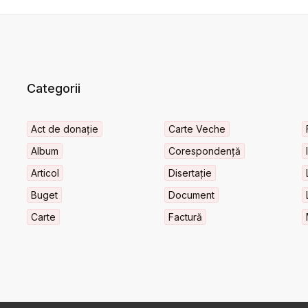
Categorii
Act de donație
Carte Veche
Album
Corespondență
Articol
Disertație
Buget
Document
Carte
Factură