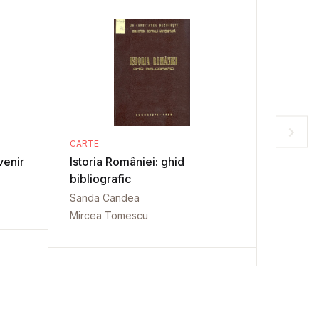
CARTE
CARTE
venir
Istoria României: ghid
Albania
bibliografic
Dem Abe
Sanda Candea
Mircea Tomescu