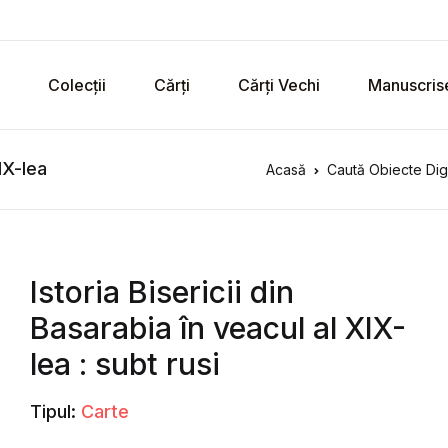
Colecții
Cărți
Cărți Vechi
Manuscris
IX-lea
Acasă
Caută Obiecte Dig
Istoria Bisericii din
Basarabia în veacul al XIX-
lea : subt rusi
Tipul:
Carte