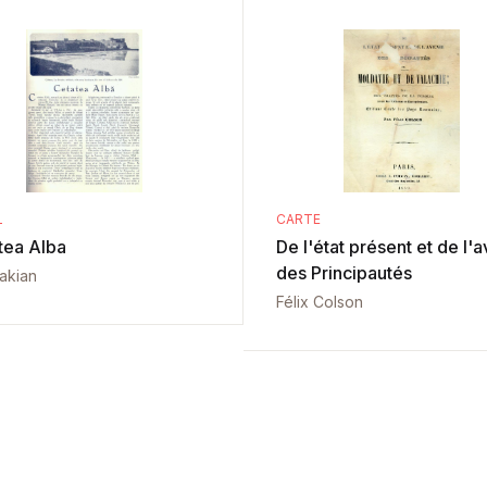
L
CARTE
tea Alba
De l'état présent et de l'a
des Principautés
vakian
Félix Colson