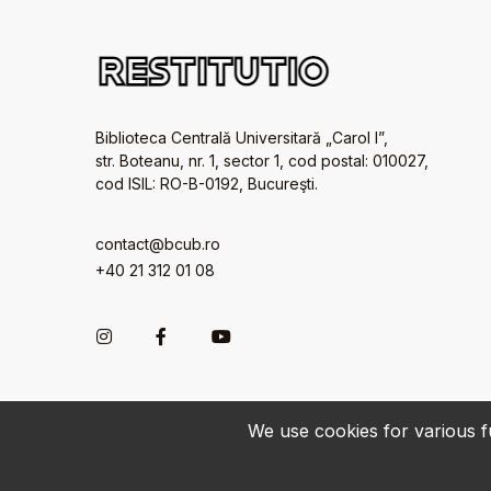
Biblioteca Centrală Universitară „Carol I”,
str. Boteanu, nr. 1, sector 1, cod postal: 010027,
cod ISIL: RO-B-0192, Bucureşti.
contact@bcub.ro
+40 21 312 01 08
We use cookies for various fu
© 2022-2026 • BCU „Carol I” - All rights reserved.