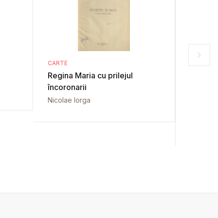
CARTE
CARTE
Regina Maria cu prilejul
Vasile Nascu : vi
încoronarii
lui
Nicolae Iorga
Nestor 