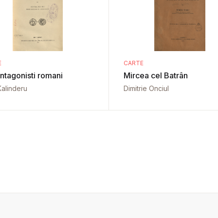
E
CARTE
ntagonisti romani
Mircea cel Batrân
Kalinderu
Dimitrie Onciul