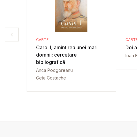
CARTE
CART
Carol I, amintirea unei mari
Doi a
domnii: cercetare
Ioan 
bibliografică
Anca Podgoreanu
Geta Costache