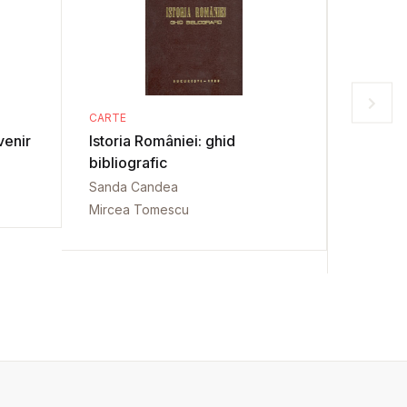
CARTE
CARTE
venir
Istoria României: ghid
Albania
bibliografic
Dem Abe
Sanda Candea
Mircea Tomescu