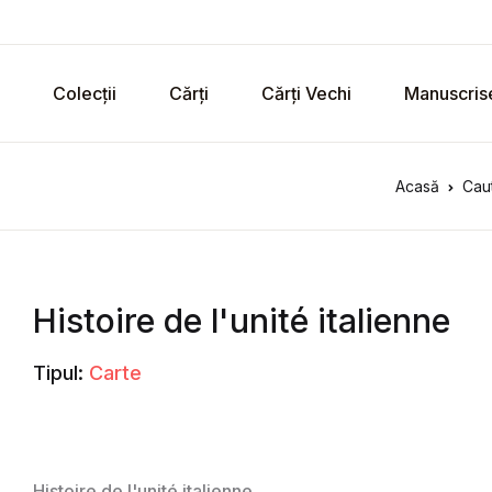
Colecții
Cărți
Cărți Vechi
Manuscris
Acasă
Caut
Histoire de l'unité italienne
Tipul:
Carte