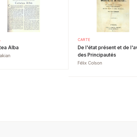
L
CARTE
tea Alba
De l'état présent et de l'a
des Principautés
vakian
Félix Colson