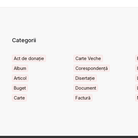
Categorii
Act de donație
Carte Veche
Album
Corespondență
Articol
Disertație
Buget
Document
Carte
Factură