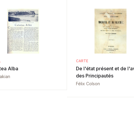
L
CARTE
tea Alba
De l'état présent et de l'a
des Principautés
vakian
Félix Colson