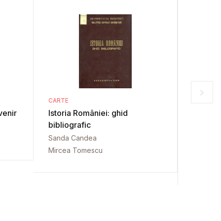
CARTE
CARTE
venir
Istoria României: ghid
Albania
bibliografic
Dem Abe
Sanda Candea
Mircea Tomescu