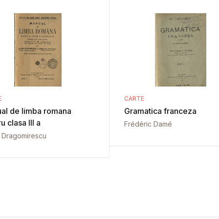
E
CARTE
al de limba romana
Gramatica franceza
u clasa III a
Frédéric Damé
l Dragomirescu