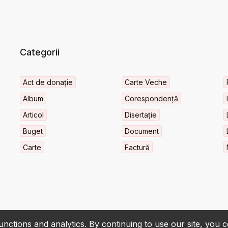
Categorii
Act de donație
Carte Veche
Album
Corespondență
Articol
Disertație
Buget
Document
Carte
Factură
nctions and analytics. By continuing to use our site, you 