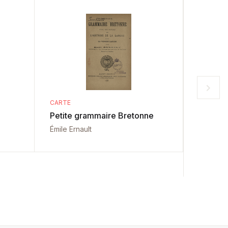
CARTE
CARTE
Petite grammaire Bretonne
Carte de
cu liter
Émile Ernault
veacuri
Alexandr