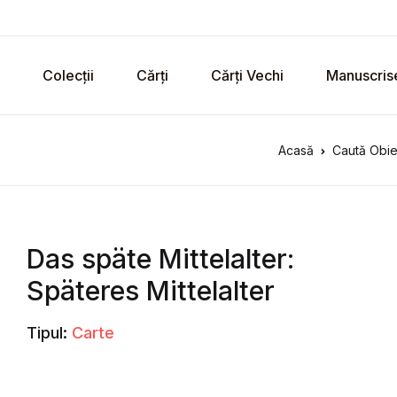
Colecții
Cărți
Cărți Vechi
Manuscris
Acasă
Caută Obie
Das späte Mittelalter:
Späteres Mittelalter
Tipul:
Carte