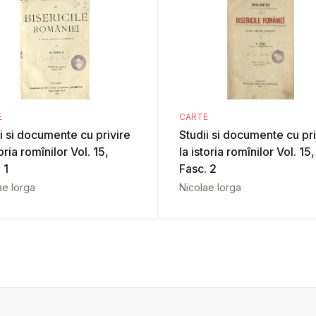
E
CARTE
i si documente cu privire
Studii si documente cu pri
toria romînilor Vol. 15,
la istoria romînilor Vol. 15,
 1
Fasc. 2
ae Iorga
Nicolae Iorga