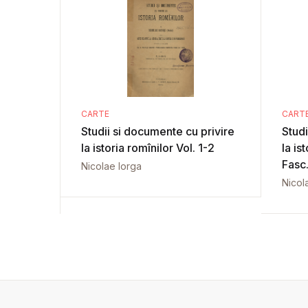
CARTE
CART
Studii si documente cu privire
Studi
la istoria romînilor Vol. 1-2
la is
Fasc.
Nicolae Iorga
Nicol