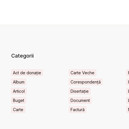
Categorii
Act de donație
Carte Veche
Album
Corespondență
Articol
Disertație
Buget
Document
Carte
Factură