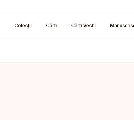
Colecții
Cărți
Cărți Vechi
Manuscris