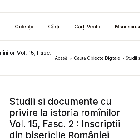
Colecții
Cărți
Cărți Vechi
Manuscris
înilor Vol. 15, Fasc.
Acasă
Caută Obiecte Digitale
Studii s
Studii si documente cu
privire la istoria romînilor
Vol. 15, Fasc. 2 : Inscriptii
din bisericile României