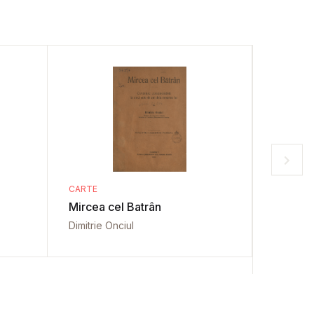
CARTE
CARTE
Mircea cel Batrân
L'Hellé
Dimitrie Onciul
Émile Eg