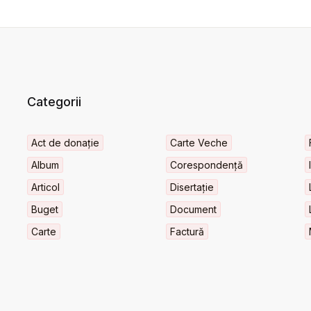
Categorii
Act de donație
Carte Veche
Album
Corespondență
Articol
Disertație
Buget
Document
Carte
Factură