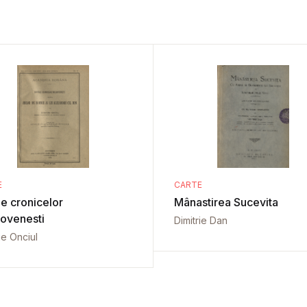
E
CARTE
le cronicelor
Mânastirea Sucevita
ovenesti
Dimitrie Dan
ie Onciul