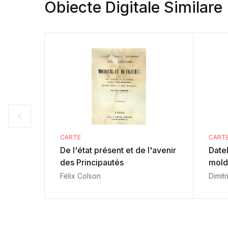
Obiecte Digitale Similare
CARTE
CART
De l'état présent et de l'avenir
Date
des Principautés
mold
Félix Colson
Dimitr