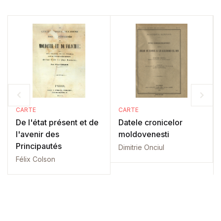
CARTE
CARTE
De l'état présent et de
Datele cronicelor
l'avenir des
moldovenesti
Principautés
Dimitrie Onciul
Félix Colson