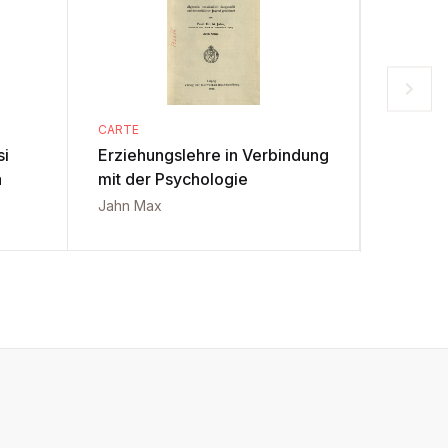
CARTE
CARTE
si
Erziehungslehre in Verbindung
Psiholog
a
mit der Psychologie
Izabela
Jahn Max
Constant