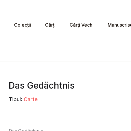
Colecții
Cărți
Cărți Vechi
Manuscris
Das Gedächtnis
Tipul:
Carte