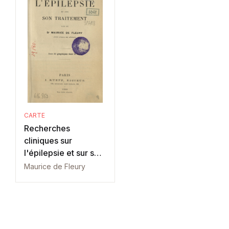
CARTE
Recherches
cliniques sur
l'épilepsie et sur son
traitement
Maurice de Fleury