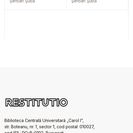
Şerban Şubă
Şerban Şubă
Biblioteca Centrală Universitară „Carol I”,
str. Boteanu, nr. 1, sector 1, cod postal: 010027,
cod ISIL: RO-B-0192, Bucureşti.