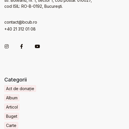
str. Boteanu, nr. 1, sector 1, cod postal: 010027,
cod ISIL: RO-B-0192, Bucureşti.
contact@bcub.ro
+40 21 312 01 08
Categorii
Act de donație
Album
Articol
Buget
Carte