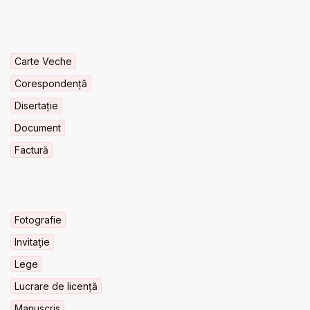
Carte Veche
Corespondență
Disertație
Document
Factură
Fotografie
Invitaţie
Lege
Lucrare de licență
Manuscris