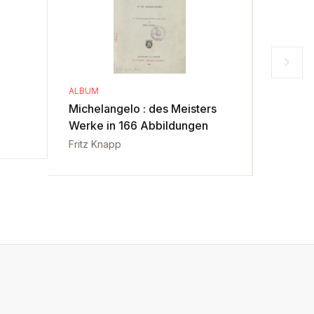
ALBUM
CARTE
Michelangelo : des Meisters
Handbu
Werke in 166 Abbildungen
Adolf Eh
Fritz Knapp
Ernst Be