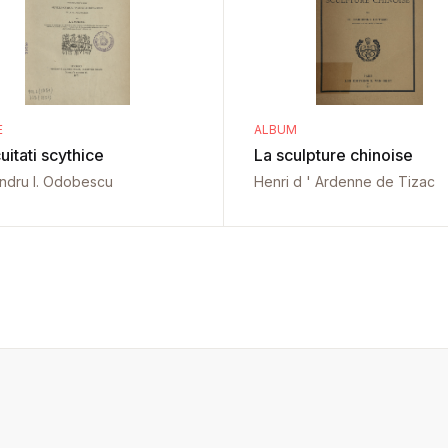
E
ALBUM
uitati scythice
La sculpture chinoise
ndru I. Odobescu
Henri d ' Ardenne de Tizac