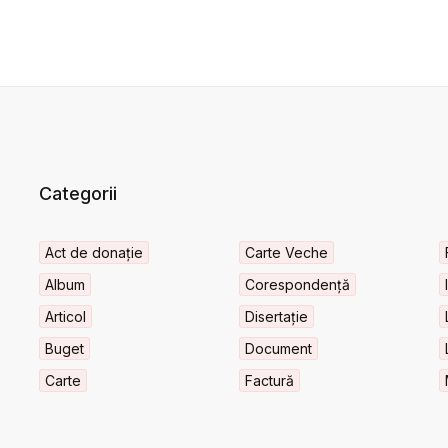
Categorii
Act de donație
Carte Veche
Album
Corespondență
Articol
Disertație
Buget
Document
Carte
Factură