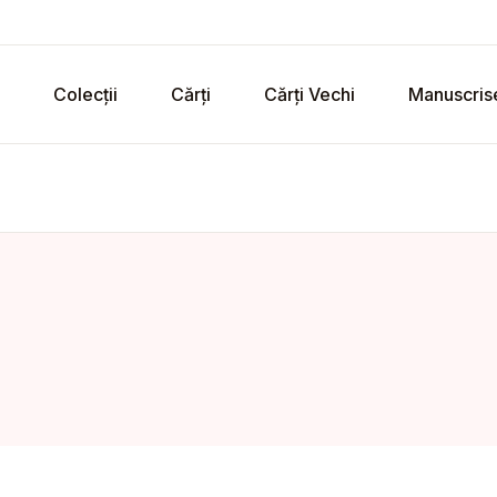
Colecții
Cărți
Cărți Vechi
Manuscris