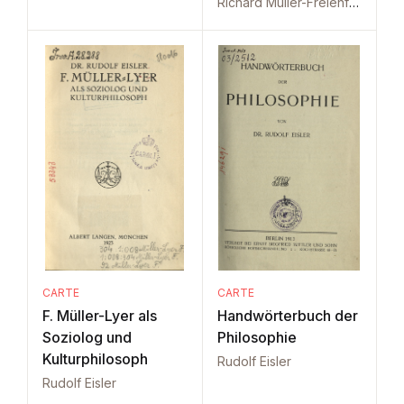
Richard Müller-Freienfels
CARTE
CARTE
F. Müller-Lyer als
Handwörterbuch der
Soziolog und
Philosophie
Kulturphilosoph
Rudolf Eisler
Rudolf Eisler