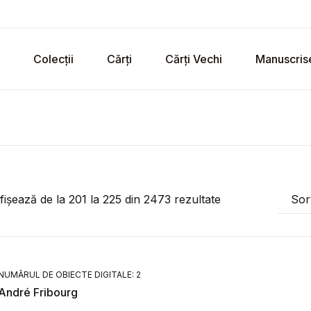
Colecții
Cărți
Cărți Vechi
Manuscris
fișează de la
201
la
225
din
2473
rezultate
Sor
NUMĂRUL DE OBIECTE DIGITALE: 2
André Fribourg