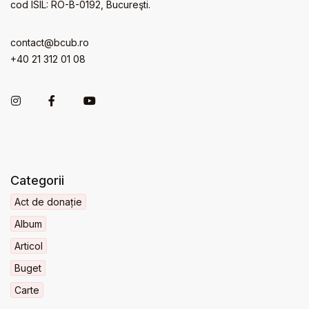
cod ISIL: RO-B-0192, Bucureşti.
contact@bcub.ro
+40 21 312 01 08
Categorii
Act de donație
Album
Articol
Buget
Carte