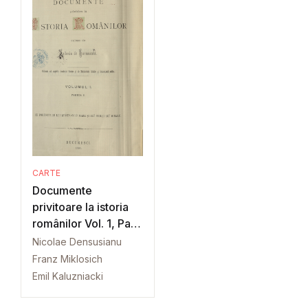
CARTE
Documente
privitoare la istoria
românilor Vol. 1, Part.
2
Nicolae Densusianu
Franz Miklosich
Emil Kaluzniacki