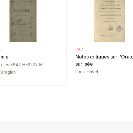
E
CARTE
nile
Notes critiques sur l'Orato
sur Isée
teles 384 î. H.-322 î. H.
Louis Havet
Caragiani