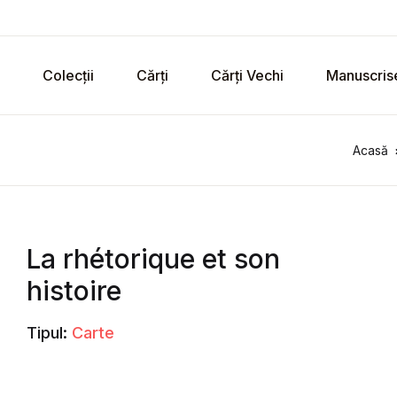
Colecții
Cărți
Cărți Vechi
Manuscris
Acasă
La rhétorique et son
histoire
Tipul:
Carte