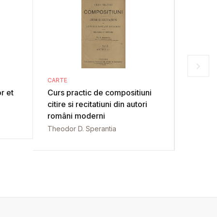
CARTE
CARTE
r et
Curs practic de compositiuni
Rhétori
citire si recitatiuni din autori
Aristotel
români moderni
Jules Ba
Theodor D. Sperantia