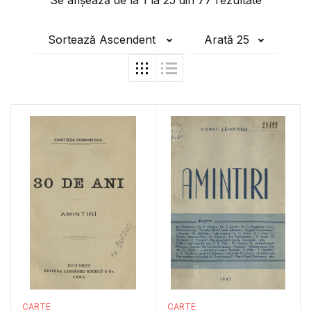
Se afișează de la
1
la
25
din
77
rezultate
Sortează Ascendent
Arată 25
CARTE
CARTE