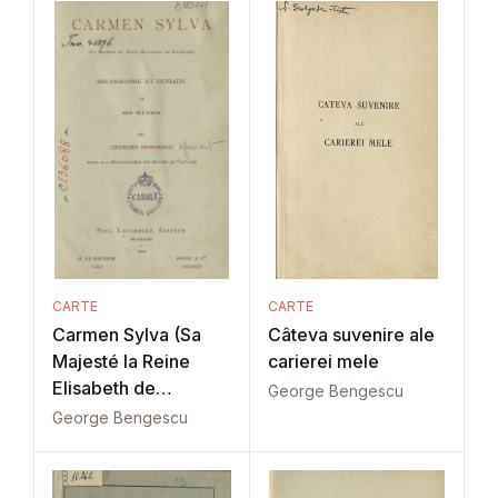
CARTE
CARTE
Carmen Sylva (Sa
Câteva suvenire ale
Majesté la Reine
carierei mele
Elisabeth de
George Bengescu
Roumanie)
George Bengescu