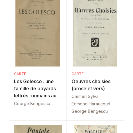
CARTE
CARTE
Les Golesco : une
Oeuvres choisies
famille de boyards
(prose et vers)
lettrés roumains au
Carmen Sylva
dix-neuvième siècle
George Bengescu
Edmond Haraucourt
George Bengescu