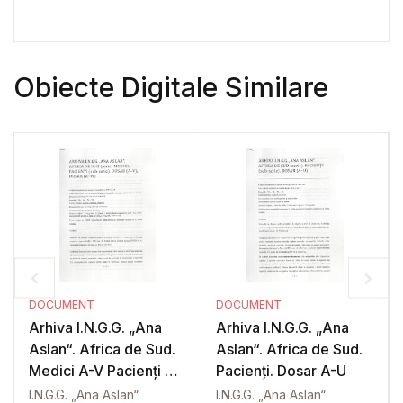
Obiecte Digitale Similare
DOCUMENT
DOCUMENT
Arhiva I.N.G.G. „Ana
Arhiva I.N.G.G. „Ana
Aslan“. Africa de Sud.
Aslan“. Africa de Sud.
Medici A-V Pacienți A-
Pacienți. Dosar A-U
W
I.N.G.G. „Ana Aslan“
I.N.G.G. „Ana Aslan“