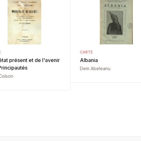
E
CARTE
état présent et de l'avenir
Albania
Principautés
Dem Abeleanu
 Colson