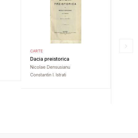
CARTE
CARTE
Dacia preistorica
Datele 
moldov
Nicolae Densusianu
Dimitrie 
Constantin I. Istrati