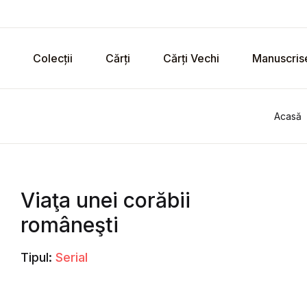
Colecții
Cărți
Cărți Vechi
Manuscris
Acasă
Viaţa unei corăbii
româneşti
Tipul:
Serial