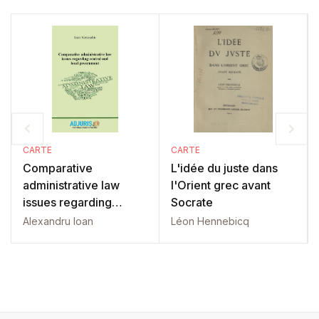
CARTE
CARTE
Comparative
L'idée du juste dans
administrative law
l'Orient grec avant
issues regarding
Socrate
central and local
Alexandru Ioan
Léon Hennebicq
government