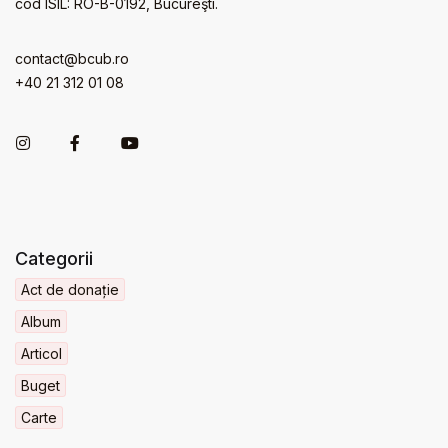
cod ISIL: RO-B-0192, Bucureşti.
contact@bcub.ro
+40 21 312 01 08
Categorii
Act de donație
Album
Articol
Buget
Carte