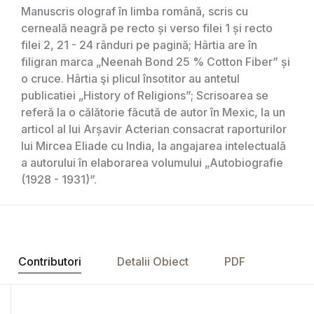
Manuscris olograf în limba română, scris cu
cerneală neagră pe recto și verso filei 1 și recto
filei 2, 21 - 24 rânduri pe pagină; Hârtia are în
filigran marca „Neenah Bond 25 % Cotton Fiber” și
o cruce. Hârtia şi plicul însotitor au antetul
publicatiei „History of Religions”; Scrisoarea se
referă la o călătorie făcută de autor în Mexic, la un
articol al lui Arșavir Acterian consacrat raporturilor
lui Mircea Eliade cu India, la angajarea intelectuală
a autorului în elaborarea volumului „Autobiografie
(1928 - 1931)”.
Contributori
Detalii Obiect
PDF