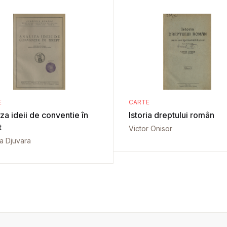
E
CARTE
za ideii de conventie în
Istoria dreptului român
t
Victor Onisor
a Djuvara