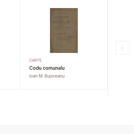
CARTE
CARTE
Codu comunalu
Legisla
Ioan M. Bujoreanu
Ioan N F