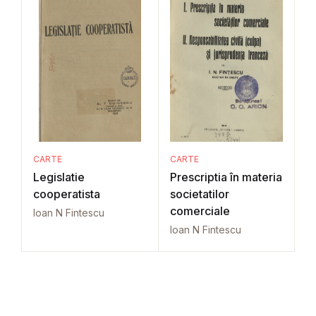
CARTE
CARTE
Legislatie
Prescriptia în materia
cooperatista
societatilor
comerciale
Ioan N Fintescu
Ioan N Fintescu