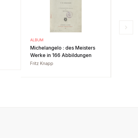
ALBUM
CARTE
Michelangelo : des Meisters
Handbu
Werke in 166 Abbildungen
Adolf Eh
Fritz Knapp
Ernst Be