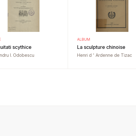
E
ALBUM
uitati scythice
La sculpture chinoise
ndru I. Odobescu
Henri d ' Ardenne de Tizac