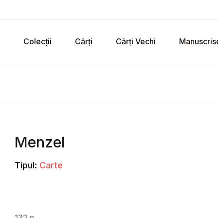
Colecții
Cărți
Cărți Vechi
Manuscris
Menzel
Tipul:
Carte