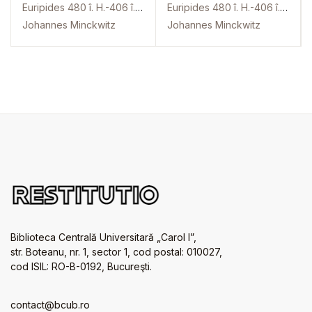
Euripides 480 î. H.-406 î. H
Euripides 480 î. H.-406 î. H
Johannes Minckwitz
Johannes Minckwitz
Biblioteca Centrală Universitară „Carol I”,
str. Boteanu, nr. 1, sector 1, cod postal: 010027,
cod ISIL: RO-B-0192, Bucureşti.
contact@bcub.ro