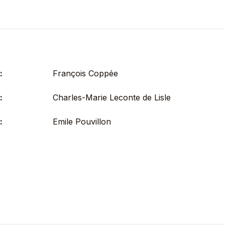
:
François Coppée
:
Charles-Marie Leconte de Lisle
:
Emile Pouvillon