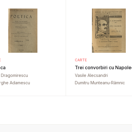
E
CARTE
ica
Trei convorbiri cu Napoleo
l Dragomirescu
Vasile Alecsandri
rghe Adamescu
Dumitru Munteanu-Râmnic