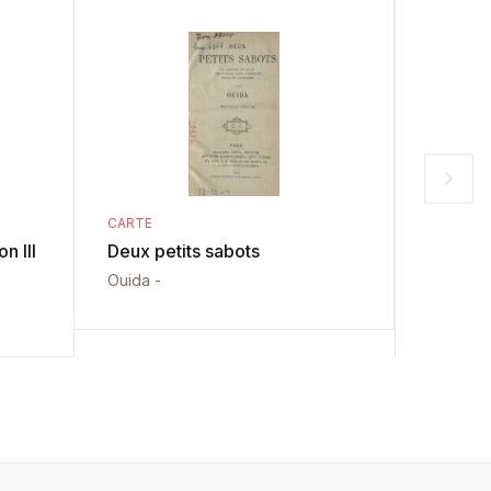
CARTE
CARTE
n III
Deux petits sabots
L'Hellé
Ouida -
Émile Eg