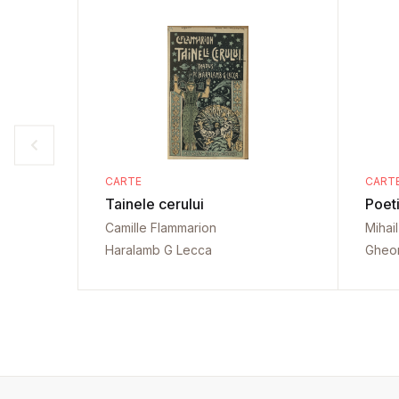
CARTE
CART
Tainele cerului
Poet
Camille Flammarion
Mihai
Haralamb G Lecca
Gheo