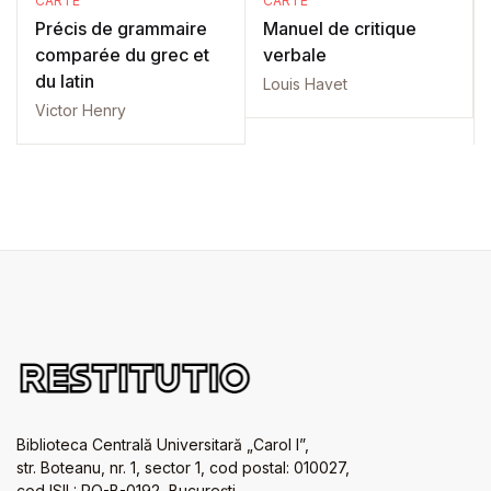
CARTE
CARTE
Précis de grammaire
Manuel de critique
comparée du grec et
verbale
du latin
Louis Havet
Victor Henry
Biblioteca Centrală Universitară „Carol I”,
str. Boteanu, nr. 1, sector 1, cod postal: 010027,
cod ISIL: RO-B-0192, Bucureşti.