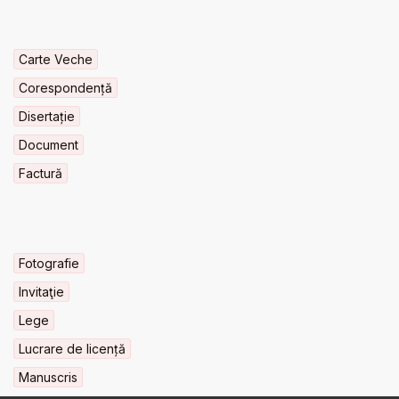
Carte Veche
Corespondență
Disertație
Document
Factură
Fotografie
Invitaţie
Lege
Lucrare de licență
Manuscris