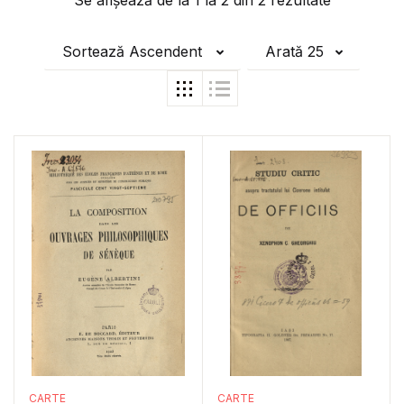
Se afișează de la
1
la
2
din
2
rezultate
Sortează Ascendent
Arată 25
CARTE
CARTE