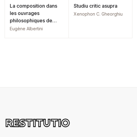
La composition dans
Studiu critic asupra
les ouvrages
Xenophon C. Gheorghiu
philosophiques de
Sénèque
Eugène Albertini