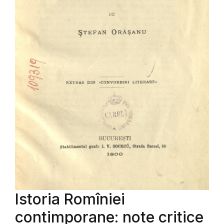
Istoria Romîniei
contimporane: note critice