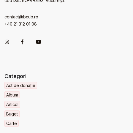
cod ISIL: RO-B-0192, Bucureşti.
contact@bcub.ro
+40 21 312 01 08
Categorii
Act de donație
Album
Articol
Buget
Carte